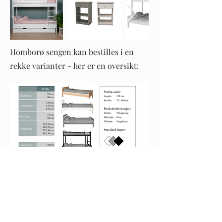
Homborø sengen kan bestilles i en
rekke varianter - her er en oversikt:
Industritre AS
Industriveien 36
4879 Grimstad, Norge​
Kontakt oss
37 25 65 65
post@industritre.no